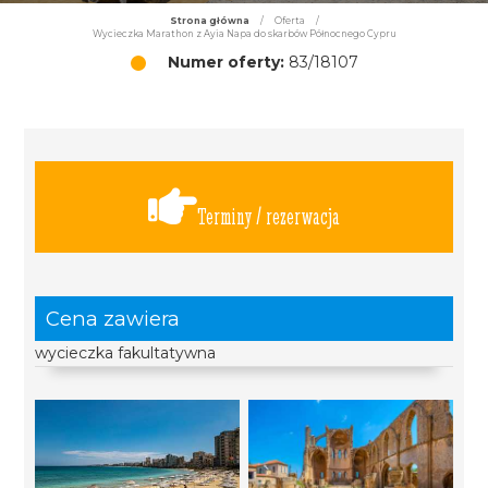
Strona główna
/
Oferta
/
Wycieczka Marathon z Ayia Napa do skarbów Północnego Cypru
Numer oferty:
83/18107
Terminy / rezerwacja
Cena zawiera
wycieczka fakultatywna