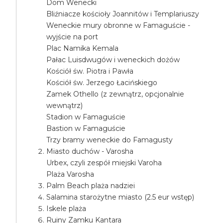
Dom Wenecki
Bliźniacze kościoły Joannitów i Templariuszy
Weneckie mury obronne w Famaguście -
wyjście na port
Plac Namika Kemala
Pałac Luisdwugów i weneckich dożów
Kościół św. Piotra i Pawła
Kościół św. Jerzego Łacińskiego
Zamek Othello (z zewnątrz, opcjonalnie
wewnątrz)
Stadion w Famaguście
Bastion w Famaguście
Trzy bramy weneckie do Famagusty
Miasto duchów - Varosha
Urbex, czyli zespół miejski Varoha
Plaża Varosha
Palm Beach plaża nadziei
Salamina starożytne miasto (2.5 eur wstęp)
Iskele plaża
Ruiny Zamku Kantara