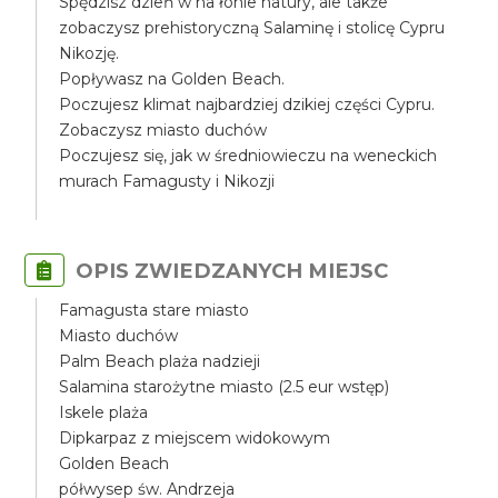
Spędzisz dzień w na łonie natury, ale także
zobaczysz prehistoryczną Salaminę i stolicę Cypru
Nikozję.
Popływasz na Golden Beach.
Poczujesz klimat najbardziej dzikiej części Cypru.
Zobaczysz miasto duchów
Poczujesz się, jak w średniowieczu na weneckich
murach Famagusty i Nikozji
OPIS ZWIEDZANYCH MIEJSC
Famagusta stare miasto
Miasto duchów
Palm Beach plaża nadzieji
Salamina starożytne miasto (2.5 eur wstęp)
Iskele plaża
Dipkarpaz z miejscem widokowym
Golden Beach
półwysep św. Andrzeja