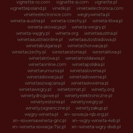
vignette-ro.com
vignette-si.com
vignette.pl
vignettepoland.pl
vinetki.pl
vinietaelectronica.com
vinieteelectronice.com
wegrywinieta.pl
winieta-austria.pl
winieta-czechy.pl
winieta-litwa.pl
winieta-słowacja.pl
winieta-wegry.pl
winieta-węgry.pl
winieta.org
winietaaustria.pl
winietaaustriaonline.pl
winietaautostradowa.pl
winietabulgaria.pl
winietachorwacja.pl
winietaczechy.pl
winietaestonia.pl
winietalitwa.pl
winietalotwa.pl
winietamoldawia.pl
winietaonline.com
winietapolska.pl
winietarumunia.pl
winietaslovenia.pl
winietaslowacja.pl
winietaslowenia.pl
winietaszwajcaria.pl
winietasłowenia.pl
winietawegry.pl
winietomat.pl
winiety.org
winietydrogowe.pl
winietyelektroniczne.pl
winietyestonia.pl
winietywegry.pl
winietyzagraniczne.pl
winietyzakup.pl
węgry-winieta.pl
xn--sowacja-njb.org.pl
xn--soweniawinieta-gnc.pl
xn--wgry-winieta-4vb.pl
xn--winieta-sowacja-7sc.pl
xn--winieta-wgry-dwb.pl