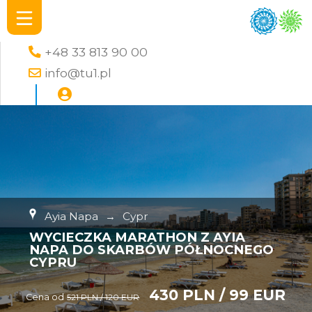
+48 33 813 90 00
info@tu1.pl
Ayia Napa
→
Cypr
WYCIECZKA MARATHON Z AYIA
NAPA DO SKARBÓW PÓŁNOCNEGO
CYPRU
430 PLN / 99 EUR
Cena od
521 PLN / 120 EUR