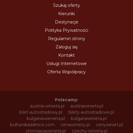
Szukaj oferty
Kierunki
Destynacje
Polityka Prywatności
Regulamin strony
Zaloguj się
Kontakt
Usługi Internetowe
Oferta Współpracy
Polecamy:
austria-winieta.pl
austriawinieta.pl
bilet-autostradowy.pl
bilety-autostradowe.pl
bulgariawienieta.pl
bulgariawinieta.pl
bulharskadalnice.com
cenawiniety.pl
cenywiniet.pl
chorwacjawinieta.pl
czechy-winieta.pl