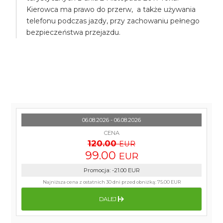
Kierowca ma prawo do przerw, a także używania
telefonu podczas jazdy, przy zachowaniu pełnego
bezpieczeństwa przejazdu.
06.08.2026 - 06.08.2026
CENA
120.00
EUR
99.00
EUR
Promocja
:
-21.00
EUR
Najniższa cena z ostatnich 30 dni przed obniżką:
75.00 EUR
DALEJ