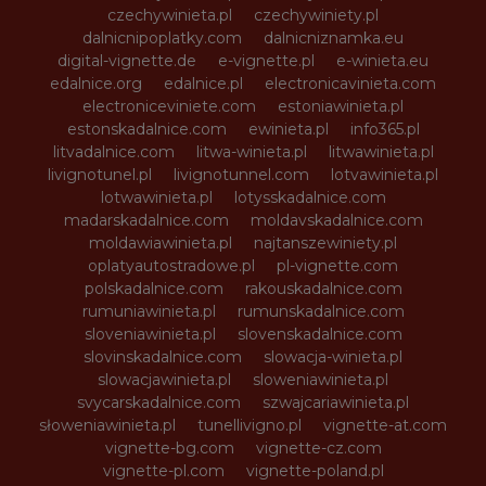
czechywinieta.pl
czechywiniety.pl
dalnicnipoplatky.com
dalnicniznamka.eu
digital-vignette.de
e-vignette.pl
e-winieta.eu
edalnice.org
edalnice.pl
electronicavinieta.com
electroniceviniete.com
estoniawinieta.pl
estonskadalnice.com
ewinieta.pl
info365.pl
litvadalnice.com
litwa-winieta.pl
litwawinieta.pl
livignotunel.pl
livignotunnel.com
lotvawinieta.pl
lotwawinieta.pl
lotysskadalnice.com
madarskadalnice.com
moldavskadalnice.com
moldawiawinieta.pl
najtanszewiniety.pl
oplatyautostradowe.pl
pl-vignette.com
polskadalnice.com
rakouskadalnice.com
rumuniawinieta.pl
rumunskadalnice.com
sloveniawinieta.pl
slovenskadalnice.com
slovinskadalnice.com
slowacja-winieta.pl
slowacjawinieta.pl
sloweniawinieta.pl
svycarskadalnice.com
szwajcariawinieta.pl
słoweniawinieta.pl
tunellivigno.pl
vignette-at.com
vignette-bg.com
vignette-cz.com
vignette-pl.com
vignette-poland.pl