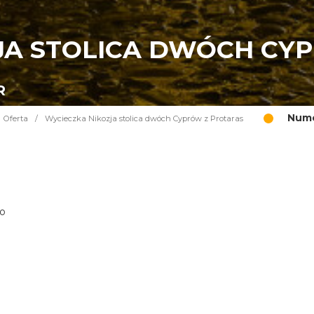
JA STOLICA DWÓCH CY
R
Nume
Oferta
/
Wycieczka Nikozja stolica dwóch Cyprów z Protaras
go