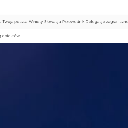
t
Twoja poczta
Winiety
Słowacja
Przewodnik
Delegacje zagraniczn
g obiektów