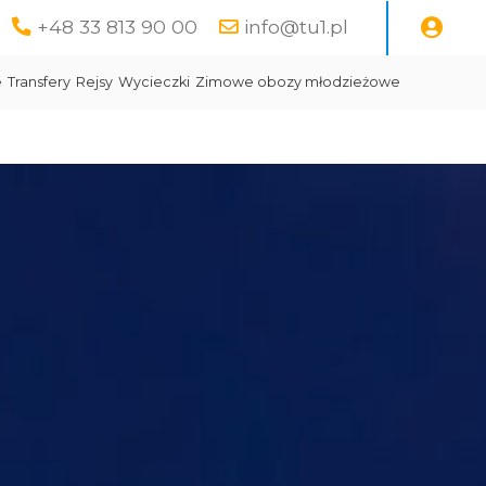
+48 33 813 90 00
info@tu1.pl
e
Transfery
Rejsy
Wycieczki
Zimowe obozy młodzieżowe