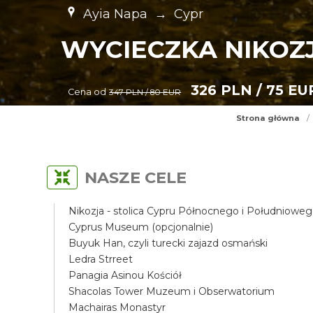
Ayia Napa
→
Cypr
WYCIECZKA NIKOZ
326 PLN / 75 EU
Cena od
347 PLN / 80 EUR
Strona główna
/
NASZE CELE
Nikozja - stolica Cypru Północnego i Południowe
Cyprus Museum (opcjonalnie)
Buyuk Han, czyli turecki zajazd osmański
Ledra Strreet
Panagia Asinou Kościół
Shacolas Tower Muzeum i Obserwatorium
Machairas Monastyr