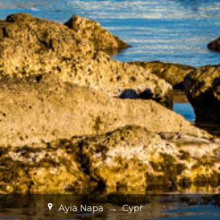
Ayia Napa
→
Cypr