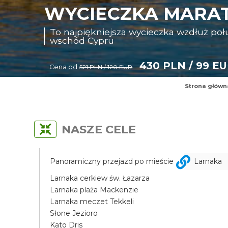
WYCIECZKA MARAT
To najpiękniejsza wycieczka wzdłuż p
wschód Cypru
430 PLN / 99 E
Cena od
521 PLN / 120 EUR
Strona główn
NASZE CELE
Panoramiczny przejazd po mieście
Larnaka
Larnaka cerkiew św. Łazarza
Larnaka plaża Mackenzie
Larnaka meczet Tekkeli
Słone Jezioro
Kato Dris