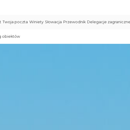
t
Twoja poczta
Winiety
Słowacja
Przewodnik
Delegacje zagraniczn
g obiektów