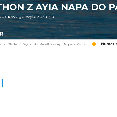
HON Z AYIA NAPA DO P
ołudniowego wybrzeża na
UR
Numer o
a
/
Oferta
/
Wycieczka Marathon z Ayia Napa do Pafos