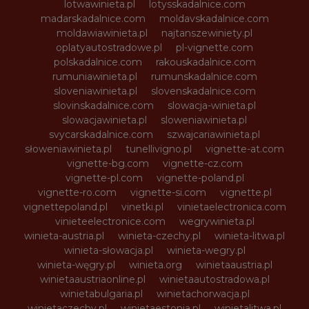
lotwawinieta.pl
lotysskadalnice.com
madarskadalnice.com
moldavskadalnice.com
moldawiawinieta.pl
najtanszewiniety.pl
oplatyautostradowe.pl
pl-vignette.com
polskadalnice.com
rakouskadalnice.com
rumuniawinieta.pl
rumunskadalnice.com
sloveniawinieta.pl
slovenskadalnice.com
slovinskadalnice.com
slowacja-winieta.pl
slowacjawinieta.pl
sloweniawinieta.pl
svycarskadalnice.com
szwajcariawinieta.pl
słoweniawinieta.pl
tunellivigno.pl
vignette-at.com
vignette-bg.com
vignette-cz.com
vignette-pl.com
vignette-poland.pl
vignette-ro.com
vignette-si.com
vignette.pl
vignettepoland.pl
vinetki.pl
vinietaelectronica.com
vinieteelectronice.com
wegrywinieta.pl
winieta-austria.pl
winieta-czechy.pl
winieta-litwa.pl
winieta-słowacja.pl
winieta-wegry.pl
winieta-węgry.pl
winieta.org
winietaaustria.pl
winietaaustriaonline.pl
winietaautostradowa.pl
winietabulgaria.pl
winietachorwacja.pl
winietaczechy.pl
winietaestonia.pl
winietalitwa.pl