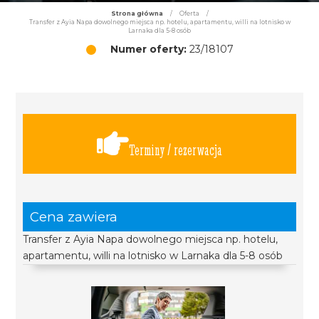
Strona główna
/
Oferta
/
Transfer z Ayia Napa dowolnego miejsca np. hotelu, apartamentu, willi na lotnisko w
Larnaka dla 5-8 osób
Numer oferty:
23/18107
Terminy / rezerwacja
Cena zawiera
Transfer z Ayia Napa dowolnego miejsca np. hotelu,
apartamentu, willi na lotnisko w Larnaka dla 5-8 osób