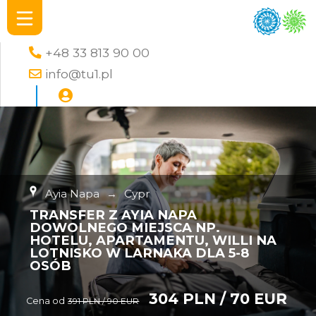
+48 33 813 90 00
info@tu1.pl
Ayia Napa
→
Cypr
TRANSFER Z AYIA NAPA
DOWOLNEGO MIEJSCA NP.
HOTELU, APARTAMENTU, WILLI NA
LOTNISKO W LARNAKA DLA 5-8
OSÓB
304 PLN / 70 EUR
Cena od
391 PLN / 90 EUR