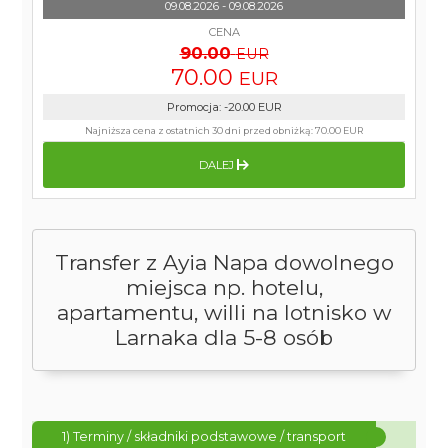
09.08.2026 - 09.08.2026
CENA
90.00
EUR
70.00
EUR
Promocja
:
-20.00
EUR
Najniższa cena z ostatnich 30 dni przed obniżką:
70.00 EUR
DALEJ
Transfer z Ayia Napa dowolnego
miejsca np. hotelu,
apartamentu, willi na lotnisko w
Larnaka dla 5-8 osób
1) Terminy / składniki podstawowe / transport