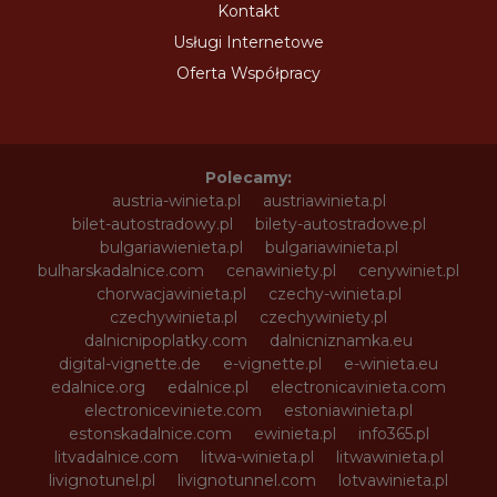
Kontakt
Usługi Internetowe
Oferta Współpracy
Polecamy:
austria-winieta.pl
austriawinieta.pl
bilet-autostradowy.pl
bilety-autostradowe.pl
bulgariawienieta.pl
bulgariawinieta.pl
bulharskadalnice.com
cenawiniety.pl
cenywiniet.pl
chorwacjawinieta.pl
czechy-winieta.pl
czechywinieta.pl
czechywiniety.pl
dalnicnipoplatky.com
dalnicniznamka.eu
digital-vignette.de
e-vignette.pl
e-winieta.eu
edalnice.org
edalnice.pl
electronicavinieta.com
electroniceviniete.com
estoniawinieta.pl
estonskadalnice.com
ewinieta.pl
info365.pl
litvadalnice.com
litwa-winieta.pl
litwawinieta.pl
livignotunel.pl
livignotunnel.com
lotvawinieta.pl