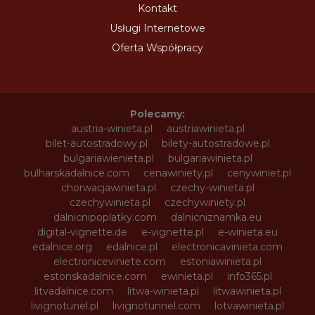
Kontakt
Usługi Internetowe
Oferta Współpracy
Polecamy:
austria-winieta.pl
austriawinieta.pl
bilet-autostradowy.pl
bilety-autostradowe.pl
bulgariawienieta.pl
bulgariawinieta.pl
bulharskadalnice.com
cenawiniety.pl
cenywiniet.pl
chorwacjawinieta.pl
czechy-winieta.pl
czechywinieta.pl
czechywiniety.pl
dalnicnipoplatky.com
dalnicniznamka.eu
digital-vignette.de
e-vignette.pl
e-winieta.eu
edalnice.org
edalnice.pl
electronicavinieta.com
electroniceviniete.com
estoniawinieta.pl
estonskadalnice.com
ewinieta.pl
info365.pl
litvadalnice.com
litwa-winieta.pl
litwawinieta.pl
livignotunel.pl
livignotunnel.com
lotvawinieta.pl