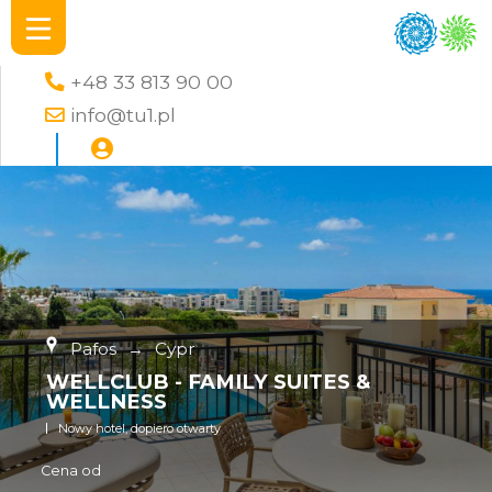
+48 33 813 90 00
info@tu1.pl
Pafos
→
Cypr
WELLCLUB - FAMILY SUITES &
WELLNESS
Nowy hotel, dopiero otwarty
Cena od