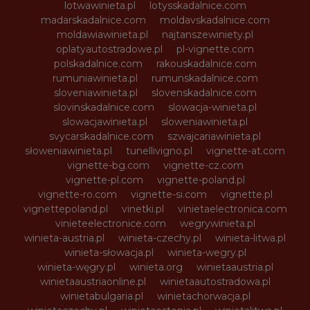
lotwawinieta.pl
lotysskadalnice.com
madarskadalnice.com
moldavskadalnice.com
moldawiawinieta.pl
najtanszewiniety.pl
oplatyautostradowe.pl
pl-vignette.com
polskadalnice.com
rakouskadalnice.com
rumuniawinieta.pl
rumunskadalnice.com
sloveniawinieta.pl
slovenskadalnice.com
slovinskadalnice.com
slowacja-winieta.pl
slowacjawinieta.pl
sloweniawinieta.pl
svycarskadalnice.com
szwajcariawinieta.pl
słoweniawinieta.pl
tunellivigno.pl
vignette-at.com
vignette-bg.com
vignette-cz.com
vignette-pl.com
vignette-poland.pl
vignette-ro.com
vignette-si.com
vignette.pl
vignettepoland.pl
vinetki.pl
vinietaelectronica.com
vinieteelectronice.com
wegrywinieta.pl
winieta-austria.pl
winieta-czechy.pl
winieta-litwa.pl
winieta-słowacja.pl
winieta-wegry.pl
winieta-węgry.pl
winieta.org
winietaaustria.pl
winietaaustriaonline.pl
winietaautostradowa.pl
winietabulgaria.pl
winietachorwacja.pl