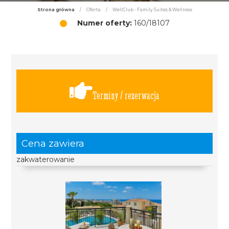
Strona główna
/
Oferta
/
WellClub - Family Suites & Wellness
Numer oferty:
160/18107
Terminy / rezerwacja
Cena zawiera
zakwaterowanie