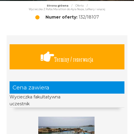
Strona główna
/
Oferta
/
Wycieczka Z Pafos Marathon do Ayia Napa, Lefkary i więcej
Numer oferty:
132/18107
Terminy / rezerwacja
Cena zawiera
Wycieczka fakultatywna
uczestnik