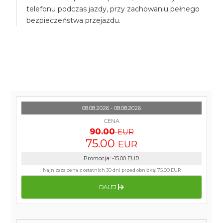
telefonu podczas jazdy, przy zachowaniu pełnego
bezpieczeństwa przejazdu.
08.08.2026 - 08.08.2026
CENA
90.00
EUR
75.00
EUR
Promocja
:
-15.00
EUR
Najniższa cena z ostatnich 30 dni przed obniżką:
75.00 EUR
DALEJ