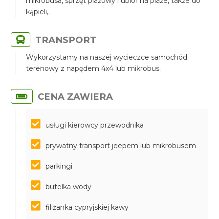
mikrobusa, sprzęt plażowy i ubiór na plaże, także do
kąpieli,.
TRANSPORT
Wykorzystamy na naszej wycieczce samochód
terenowy z napędem 4x4 lub mikrobus.
CENA ZAWIERA
usługi kierowcy przewodnika
prywatny transport jeepem lub mikrobusem
parkingi
butelka wody
filiżanka cypryjskiej kawy