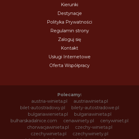
Kierunki
Destynacje
Polityka Prywatności
Regulamin strony
Zaloguj się
Kontakt
Usługi Internetowe
Oferta Współpracy
Polecamy:
austria-winieta.pl
austriawinieta.pl
bilet-autostradowy.pl
bilety-autostradowe.pl
bulgariawienieta.pl
bulgariawinieta.pl
bulharskadalnice.com
cenawiniety.pl
cenywiniet.pl
chorwacjawinieta.pl
czechy-winieta.pl
czechywinieta.pl
czechywiniety.pl