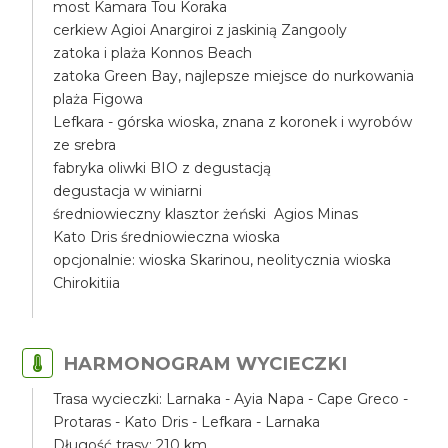
most Kamara Tou Koraka
cerkiew Agioi Anargiroi z jaskinią Zangooly
zatoka i plaża Konnos Beach
zatoka Green Bay, najlepsze miejsce do nurkowania
plaża Figowa
Lefkara - górska wioska, znana z koronek i wyrobów
ze srebra
fabryka oliwki BIO z degustacją
degustacja w winiarni
średniowieczny klasztor żeński Agios Minas
Kato Dris średniowieczna wioska
opcjonalnie: wioska Skarinou, neolitycznia wioska
Chirokitiia
HARMONOGRAM WYCIECZKI
Trasa wycieczki: Larnaka - Ayia Napa - Cape Greco -
Protaras - Kato Dris - Lefkara - Larnaka
Długość trasy: 210 km