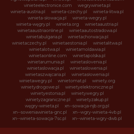
vinieteelectronice.com
wegrywinieta.pl
winieta-austria.pl
winieta-czechy.pl
winieta-litwa.pl
winieta-słowacja.pl
winieta-wegry.pl
winieta-węgry.pl
winieta.org
winietaaustria.pl
winietaaustriaonline.pl
winietaautostradowa.pl
winietabulgaria.pl
winietachorwacja.pl
winietaczechy.pl
winietaestonia.pl
winietalitwa.pl
winietalotwa.pl
winietamoldawia.pl
winietaonline.com
winietapolska.pl
winietarumunia.pl
winietaslovenia.pl
winietaslowacja.pl
winietaslowenia.pl
winietaszwajcaria.pl
winietasłowenia.pl
winietawegry.pl
winietomat.pl
winiety.org
winietydrogowe.pl
winietyelektroniczne.pl
winietyestonia.pl
winietywegry.pl
winietyzagraniczne.pl
winietyzakup.pl
węgry-winieta.pl
xn--sowacja-njb.org.pl
xn--soweniawinieta-gnc.pl
xn--wgry-winieta-4vb.pl
xn--winieta-sowacja-7sc.pl
xn--winieta-wgry-dwb.pl