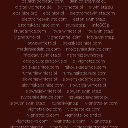
dalnicnipoplatky.com
dalnicniznamka.eu
digital-vignette.de
e-vignette.pl
e-winieta.eu
edalnice.org
edalnice.pl
electronicavinieta.com
electroniceviniete.com
estoniawinieta.pl
estonskadalnice.com
ewinieta.pl
info365.pl
litvadalnice.com
litwa-winieta.pl
litwawinieta.pl
livignotunel.pl
livignotunnel.com
lotvawinieta.pl
lotwawinieta.pl
lotysskadalnice.com
madarskadalnice.com
moldavskadalnice.com
moldawiawinieta.pl
najtanszewiniety.pl
oplatyautostradowe.pl
pl-vignette.com
polskadalnice.com
rakouskadalnice.com
rumuniawinieta.pl
rumunskadalnice.com
sloveniawinieta.pl
slovenskadalnice.com
slovinskadalnice.com
slowacja-winieta.pl
slowacjawinieta.pl
sloweniawinieta.pl
svycarskadalnice.com
szwajcariawinieta.pl
słoweniawinieta.pl
tunellivigno.pl
vignette-at.com
vignette-bg.com
vignette-cz.com
vignette-pl.com
vignette-poland.pl
vignette-ro.com
vignette-si.com
vignette.pl
vignettepoland.pl
vinetki.pl
vinietaelectronica.com