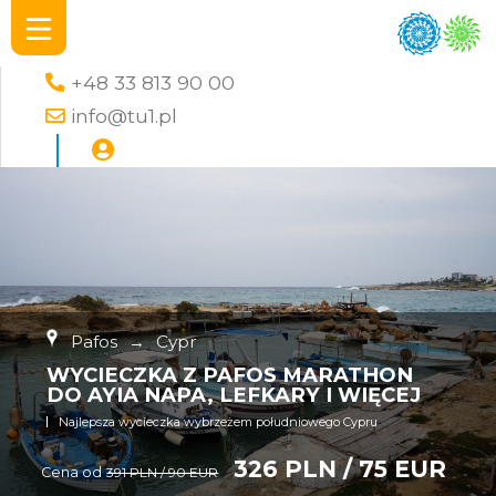
+48 33 813 90 00
info@tu1.pl
Pafos
→
Cypr
WYCIECZKA Z PAFOS MARATHON
DO AYIA NAPA, LEFKARY I WIĘCEJ
Najlepsza wycieczka wybrzeżem południowego Cypru
326 PLN / 75 EUR
Cena od
391 PLN / 90 EUR