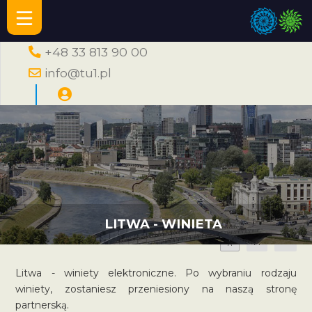
+48 33 813 90 00
info@tu1.pl
LITWA - WINIETA
A
A
A
Litwa - winiety elektroniczne. Po wybraniu rodzaju
winiety, zostaniesz przeniesiony na naszą stronę
partnerską.